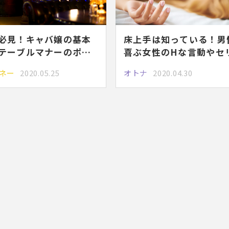
必見！キャバ嬢の基本
床上手は知っている！男
テーブルマナーのポイ
喜ぶ女性のHな言動やセ
まとめ
マネー
2020.05.25
オトナ
2020.04.30