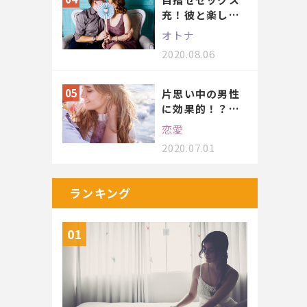
充！彼と楽しく
セックスする為
オトナ
に出来る15の方
2020.08.06
法
片思い中の男性
に効果的！？男
ウケ間違いな
恋愛
し！キュンとす
2020.07.01
る女性の仕草
ランキング