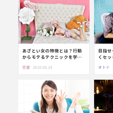
あざとい女の特徴とは？行動
目指せ
からモテるテクニックを学ぼ
くセッ
う！
の方法
恋愛
2020.08.24
オトナ