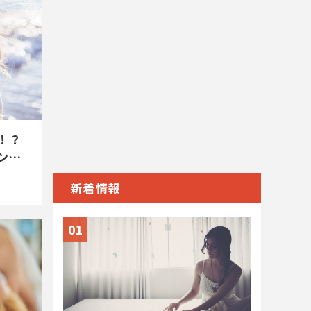
！？
ンと
新着情報