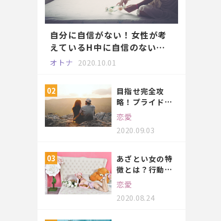
自分に自信がない！女性が考
えているH中に自信のないこ
と＆悩み15選
オトナ
2020.10.01
目指せ完全攻
略！プライドの
高い男が好きに
恋愛
なる女性の特徴
2020.09.03
まとめ
あざとい女の特
徴とは？行動か
らモテるテクニ
恋愛
ックを学ぼう！
2020.08.24