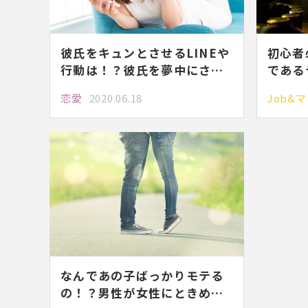
彼氏をキュンとさせるLINEや
初心者
行動は！？彼氏を夢中にさせ
である
るテクまとめ！
ント
恋愛
2020.06.18
Job&
なんであの子ばっかりモテる
の！？男性が女性にときめく