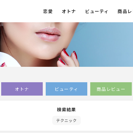
恋愛
オトナ
ビューティ
商品レ
オトナ
ビューティ
商品レビュー
検索結果
テクニック