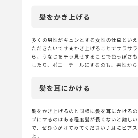
髪をかき上げる
多くの男性がキュンとする女性の仕草といえ
ただきたいです★かき上げることでサラサラ
ら、うなじをチラ見せすることで色っぽさも
したり、ポニーテールにするのも、男性から
髪を耳にかける
髪をかき上げるのと同様に髪を耳にかけるの
プにするのはある程度髪が長くないと難しい
で、ぜひ心がけてみてください♪耳にピアス
よ。