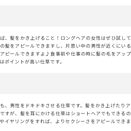
ば、髪をかき上げること！ロングヘアの女性はぜひ試し
の髪をアピールできますし、片思い中の男性が近くにい
アピールできますよ♪食事前や仕事の時に髪の毛をアッ
はポイントが高い仕草です。
も、男性をドキドキさせる仕草です。髪をかき上げたりア
ですが、髪を耳にかける仕草はショートヘアでもできるの
やイヤリングをすれば、よりセクシーさをアピールできま