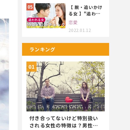
は？
【 脱・追いかけ
る女 】"追われ
る女”の特徴５
恋愛
選! 追われたいな
2022.01.12
ら〇〇すべし!?
これであなた
も”追われる
ランキング
女”へ!
付き合ってないけど特別扱い
される女性の特徴は？男性の