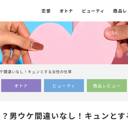
恋愛
オトナ
ビューティ
商品レ
ケ間違いなし！キュンとする女性の仕草
オトナ
ビューティ
商品レビュー
！？男ウケ間違いなし！キュンとす